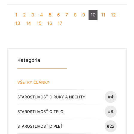
1
2
3
4
5
6
7
8
9
10
11
12
13
14
15
16
17
Kategória
VŠETKY ČLÁNKY
#4
STAROSTLIVOSŤ O RUKY A NECHTY
#8
STAROSTLIVOSŤ O TELO
#22
STAROSTLIVOSŤ O PLEŤ