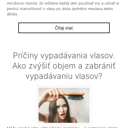
množstvo metód, že môžete každý deň používať inú a užívať si
pestrú starostlivosť o vlasy po dobu jedného mesiaca alebo
dlhšie.
Čítaj viac
Príčiny vypadávania vlasov.
Ako zvýšiť objem a zabrániť
vypadávaniu vlasov?
Môžu viesť k ešte vážnejšiemu problému – k nadmernej strate