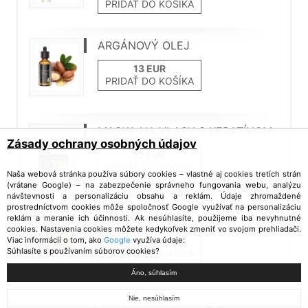
PRIDAŤ DO KOŠÍKA
ARGÁNOVÝ OLEJ
PRIDAŤ DO KOŠÍKA
MASKA NA VLASY S KERATÍNOM
Zásady ochrany osobných údajov
PRIDAŤ DO KOŠÍKA
Naša webová stránka používa súbory cookies – vlastné aj cookies tretích strán
(vrátane Google) – na zabezpečenie správneho fungovania webu, analýzu
návštevnosti a personalizáciu obsahu a reklám. Údaje zhromaždené
prostredníctvom cookies môže spoločnosť Google využívať na personalizáciu
MANDĽOVÝ OLEJ
reklám a meranie ich účinnosti. Ak nesúhlasíte, použijeme iba nevyhnutné
cookies. Nastavenia cookies môžete kedykoľvek zmeniť vo svojom prehliadači.
Viac informácií o tom, ako
Google
využíva údaje:
Súhlasíte s používaním súborov cookies?
PRIDAŤ DO KOŠÍKA
Áno, súhlasím
Nie, nesúhlasím