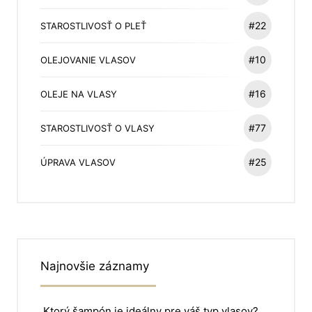
#22
STAROSTLIVOSŤ O PLEŤ
#10
OLEJOVANIE VLASOV
#16
OLEJE NA VLASY
#77
STAROSTLIVOSŤ O VLASY
#25
ÚPRAVA VLASOV
Najnovšie záznamy
Ktorý šampón je ideálny pre váš typ vlasov?