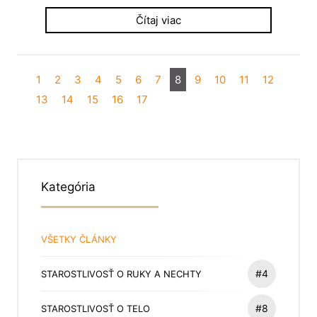
Čítaj viac
1
2
3
4
5
6
7
8
9
10
11
12
13
14
15
16
17
Kategória
VŠETKY ČLÁNKY
#4
STAROSTLIVOSŤ O RUKY A NECHTY
#8
STAROSTLIVOSŤ O TELO