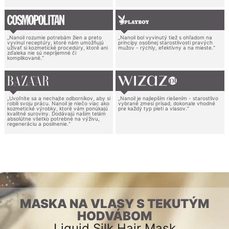
„Nanoil rozumie potrebám žien a preto
„Nanoil bol vyvinutý tiež s ohľadom na
vyvinul receptúry, ktoré nám umožňujú
princípy osobnej starostlivosti pravých
užívať si kozmetické procedúry, ktoré ani
mužov - rýchly, efektívny a na mieste.“
zďaleka nie sú nepríjemné či
komplikované.“
„Uvoľnite sa a nechajte odborníkov, aby si
„Nanoil je najlepším riešením - starostlivo
robili svoju prácu. Nanoil je niečo viac ako
vybrané zmesi prísad, dokonale vhodné
kozmetické výrobky, ktoré vám ponúkajú
pre každý typ pleti a vlasov.“
kvalitné suroviny. Dodávajú našim telám
absolútne všetko potrebné na výživu,
regeneráciu a posilnenie.“
MASKA NA VLASY S TEKUTÝM
HODVÁBOM
Liquid Silk Hair Mask