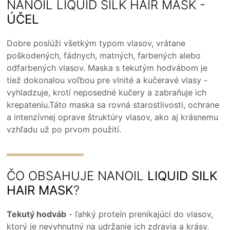
NANOIL LIQUID SILK HAIR MASK -
ÚČEL
Dobre poslúži všetkým typom vlasov, vrátane
poškodených, fádnych, matných, farbených alebo
odfarbených vlasov. Maska s tekutým hodvábom ​​je
tiež dokonalou voľbou pre vlnité a kučeravé vlasy -
vyhladzuje, krotí neposedné kučery a zabraňuje ich
krepateniu.Táto maska ​​sa rovná starostlivosti, ochrane
a intenzívnej oprave štruktúry vlasov, ako aj krásnemu
vzhľadu už po prvom použití.
ČO OBSAHUJE NANOIL
LIQUID SILK
HAIR MASK
?
Tekutý hodváb
- ľahký proteín prenikajúci do vlasov,
ktorý je nevyhnutný na udržanie ich zdravia a krásy.