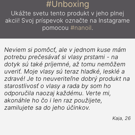
#Unboxing
Ukážte svetu tento produkt v jeho plnej
akcii!
Svoj príspevok označte na Instagrame
pomocou
#nanoil
.
Neviem si pomôcť, ale v jednom kuse mám
potrebu prečesávať si vlasy prstami - na
dotyk sú také príjemné, až tomu nemôžem
uveriť. Moje vlasy sú teraz hladké, lesklé a
zdravé! Je to neuveriteľne dobrý produkt na
1
starostlivosť o vlasy a rada by som ho
odporučila naozaj každému. Verte mi,
akonáhle ho čo i len raz použijete,
zamilujete sa do jeho účinkov.
Kaja, 26