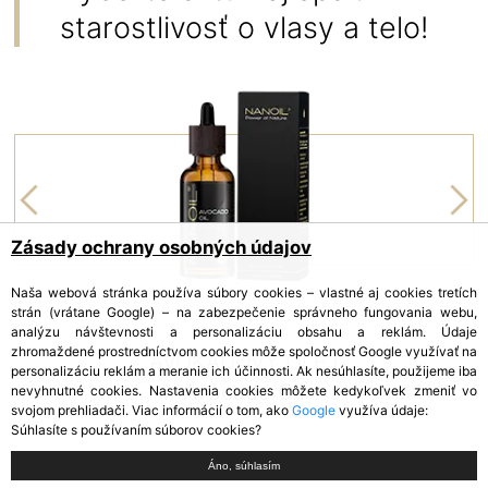
starostlivosť o vlasy a telo!
Zásady ochrany osobných údajov
Naša webová stránka používa súbory cookies – vlastné aj cookies tretích
strán (vrátane Google) – na zabezpečenie správneho fungovania webu,
analýzu návštevnosti a personalizáciu obsahu a reklám. Údaje
zhromaždené prostredníctvom cookies môže spoločnosť Google využívať na
AVOKÁDOVÝ OLEJ
personalizáciu reklám a meranie ich účinnosti. Ak nesúhlasíte, použijeme iba
Avocado Oil
nevyhnutné cookies. Nastavenia cookies môžete kedykoľvek zmeniť vo
svojom prehliadači. Viac informácií o tom, ako
Google
využíva údaje:
Súhlasíte s používaním súborov cookies?
Áno, súhlasím