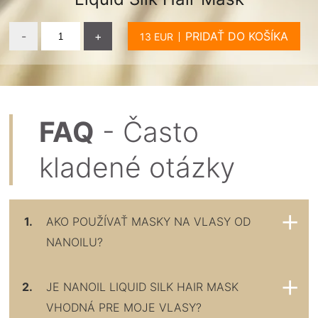
-
+
PRIDAŤ DO KOŠÍKA
FAQ
- Často
kladené otázky
1.
AKO POUŽÍVAŤ MASKY NA VLASY OD
NANOILU?
2.
JE NANOIL LIQUID SILK HAIR MASK
VHODNÁ PRE MOJE VLASY?