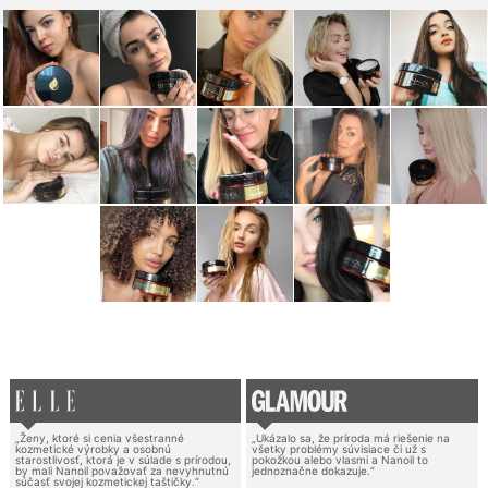
„Ženy, ktoré si cenia všestranné
„Ukázalo sa, že príroda má riešenie na
kozmetické výrobky a osobnú
všetky problémy súvisiace či už s
starostlivosť, ktorá je v súlade s prírodou,
pokožkou alebo vlasmi a Nanoil to
by mali Nanoil považovať za nevyhnutnú
jednoznačne dokazuje.“
súčasť svojej kozmetickej taštičky.“