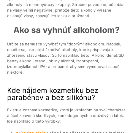
alkoholy sú monohydroxy skupiny. Stručne povedané, pôsobia
na vlasy veľmi negatívne, pretože tieto alkoholy výrazne
oslabujú vlasy, zbavujú ich lesku a pružnosti.
Ako sa vyhnúť alkoholom?
Určite sa nemusíte vyhýbať tým "dobrým" alkoholom. Naopak,
naučte sa, ako nájsť škodlivé alkoholy, ktoré prispievajú k
zhoršeniu stavu vlasov. Sú to napríklad tieto: Alkohol denat/SD,
benzylalkohol, etanol, obilný alkohol, izopropanol,
izopropylalkohol (IPA) a propanol, aby sme vymenovali aspoň
niektoré.
Kde nájdem kozmetiku bez
parabénov a bez silikónu?
Existuje zoznam kozmetiky, ktorá je vzhľadom na svoj charakter
a účel zbavená škodlivých, komedogénnych a dráždivých látok.
Ide napríklad o tieto výrobky: