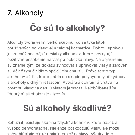
7. Alkoholy
Čo sú to alkoholy?
Alkoholy tvoria veľmi veľkú skupinu, čo sa týka látok
používaných vo vlasovej a telovej kozmetike. Dobrou správou
je, že môžeme nájsť desiatky alkoholov, ktoré poskytujú
pozitívne pôsobenie na vlasy a pokožku hlavy. Na objasnenie,
sú známe tým, že dokážu zvlhčovať a upravovať vlasy a zároveň
sú dôležitým činidlom spájajúcim emulziu. Práve tento typ
alkoholov sú tie, ktoré patria do skupín polyhydroxy, dihydroxy
a alkoholy s dlhým reťazcom. Vytvárajú ochrannú vrstvu na
povrchu vlasov a darujú vlasom jemnosť. Najobľúbenejším
"dobrým" alkoholom je glycerín.
Sú alkoholy škodlivé?
Bohužiaľ, existuje skupina "zlých" alkoholov, ktoré pôsobia
vysoko dehydratačne. Nielenže poškodzujú vlasy, ale môžu
spôsobiť aj alergické reakcie pokožky hlavy. Všetky tieto