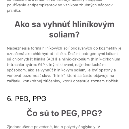
používanie antiperspirantov so vznikom zhubných nádorov
prsníka.
Ako sa vyhnúť hliníkovým
soliam?
Najbežnejšia forma hliníkových solí pridávaných do kozmetiky je
označená ako chlórhydrát hliníka. Ďalšími patogénnymi látkami
sú chlórhydrát hliníka (ACH) a hliník-cirkonium (hliník-cirkonium
tetrachlórhydrex GLY). Inými slovami, najjednoduchším
spôsobom, ako sa vyhnúť hliníkovým soliam, je byť opatrný a
venovať pozornosť slovu "hliník", ktoré sa často objavuje na
začiatku konkrétnej zlúčeniny, ktorú obsahuje zoznam zložiek.
6. PEG, PPG
Čo sú to PEG, PPG?
Zjednodušene povedané, ide o polyetylénglykoly. V