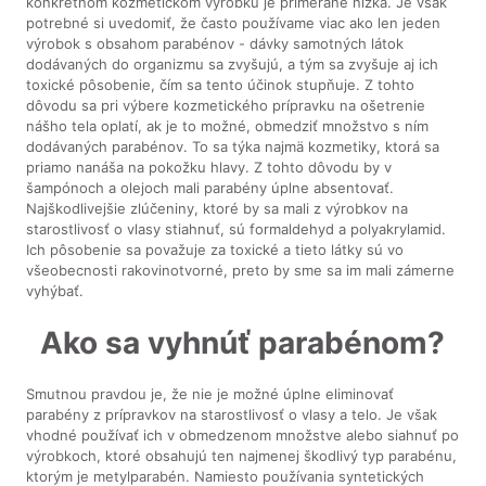
konkrétnom kozmetickom výrobku je primerane nízka. Je však
potrebné si uvedomiť, že často používame viac ako len jeden
výrobok s obsahom parabénov - dávky samotných látok
dodávaných do organizmu sa zvyšujú, a tým sa zvyšuje aj ich
toxické pôsobenie, čím sa tento účinok stupňuje. Z tohto
dôvodu sa pri výbere kozmetického prípravku na ošetrenie
nášho tela oplatí, ak je to možné, obmedziť množstvo s ním
dodávaných parabénov. To sa týka najmä kozmetiky, ktorá sa
priamo nanáša na pokožku hlavy. Z tohto dôvodu by v
šampónoch a olejoch mali parabény úplne absentovať.
Najškodlivejšie zlúčeniny, ktoré by sa mali z výrobkov na
starostlivosť o vlasy stiahnuť, sú formaldehyd a polyakrylamid.
Ich pôsobenie sa považuje za toxické a tieto látky sú vo
všeobecnosti rakovinotvorné, preto by sme sa im mali zámerne
vyhýbať.
Ako sa vyhnúť parabénom?
Smutnou pravdou je, že nie je možné úplne eliminovať
parabény z prípravkov na starostlivosť o vlasy a telo. Je však
vhodné používať ich v obmedzenom množstve alebo siahnuť po
výrobkoch, ktoré obsahujú ten najmenej škodlivý typ parabénu,
ktorým je metylparabén. Namiesto používania syntetických