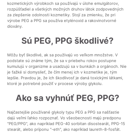
kozmetických výrobkoch sa používajú v úlohe emulgátorov,
rozpúšťadiel a všetkých možných druhov látok zodpovedných
za zlepšenie odolnosti kozmetiky. Stojí za zmienku, že pri
výrobe PEG a PPG sa používa etylénoxid a rakovinotvorné
dioxány.
Sú PEG, PPG škodlivé?
Môžu byť škodlivé, ak sa používajú vo veľkom množstve. V
podstate sú známe tým, že sa v priebehu rokov postupne
kumulujú v organizme a usadzujú sa v bunkách a orgánoch. Nie
je ťažké si domyslieť, že čím menej ich v kozmetike je, tým
lepšie. Pravdou je, že ich škodlivosť je daná toxickými látkami,
ktoré je potrebné použiť v procese výroby glykolu.
Ako sa vyhnúť PEG, PPG?
Najčastejšie používané glykoly typu PEG a PPG sa našťastie
dajú veľmi ľahko rozpoznať. Vo všeobecnosti majú predponu
"PEG/PPG", ako napríklad PEG-40 sorbitan disostearát, PPG-15
stearát, alebo príponu "-eth", ako napríklad laureth-8-fosfát.