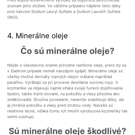
zoznam jeho zložiek. Vo väčšine prípadov nájdete tieto látky
pod názvom Sodium Lauryl Sulfate a Sodium Laureth Sulfate
(INCI).
4. Minerálne oleje
Čo sú minerálne oleje?
Nejde o všeobecne známe prírodné rastlinné oleje, preto by sa
v žiadnom prípade nemali navzájom spájať. Minerálne oleje sú
všetky možné deriváty ropných olejov vrátane napríklad
parafínu. Vyrábajú sa pri procese destilácie surovej ropy. V
kozmetike sa objavujú najmä vďaka svojej funkcii doplňovania
lipidov, takže inými slovami, na pokožku a vlasy pôsobia ako
zmäkčovadlá. Stručne povedané, nielenže stabilizujú látky, ale
aj chránia pokožku a vlasy pred stratou vody. Navyše sú
relatívne lacné, vďaka čomu ich mnohí výrobcovia kozmetiky tak
veľmi oceňujú.
Sú minerálne oleje škodlivé?