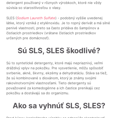
detergent používaný v rôznych výrobkoch, ktoré nie vždy
súvisia so starostlivosťou o vlasy.
SLES (
Sodium Laureth Sulfate
) - podobný vyššie uvedenej
látke, ktorý vzniká z etylénoxidu. Je to ropný derivát a má silné
penivé vlastnosti, preto sa často pridáva do šampónov a
čistiacich prostriedkov (vrátane čistiacich prostriedkov
určených pre domácnosť).
Sú SLS, SLES škodlivé?
Sú to syntetické detergenty, ktoré majú nepriaznivý, veľmi
dráždivý vplyv na pokožku. Pre vysvetlenie, môžu spôsobiť
svrbenie, akné, škvrny, ekzémy a dehydratáciu. Stáva sa tiež,
že sú kombinované s dioxánom, ktorý je známy svojimi
rakovinotvornými vlastnosťami. Tieto detergenty sú
považované za komedogénne a ich častice prenikajú cez
pokožku a dostávajú sa do organizmu.
Ako sa vyhnúť SLS, SLES?
Pred kúpou konkrétneho výrobku sa odporúča skontrolovať