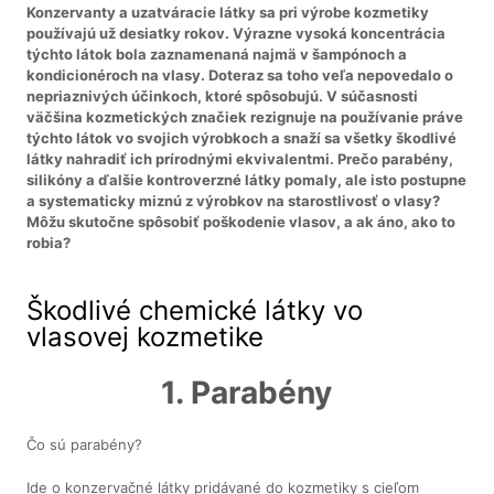
Konzervanty a uzatváracie látky sa pri výrobe kozmetiky
používajú už desiatky rokov. Výrazne vysoká koncentrácia
týchto látok bola zaznamenaná najmä v šampónoch a
kondicionéroch na vlasy. Doteraz sa toho veľa nepovedalo o
nepriaznivých účinkoch, ktoré spôsobujú. V súčasnosti
väčšina kozmetických značiek rezignuje na používanie práve
týchto látok vo svojich výrobkoch a snaží sa všetky škodlivé
látky nahradiť ich prírodnými ekvivalentmi. Prečo parabény,
silikóny a ďalšie kontroverzné látky pomaly, ale isto postupne
a systematicky miznú z výrobkov na starostlivosť o vlasy?
Môžu skutočne spôsobiť poškodenie vlasov, a ak áno, ako to
robia?
Škodlivé chemické látky vo
vlasovej kozmetike
1. Parabény
Čo sú parabény?
Ide o konzervačné látky pridávané do kozmetiky s cieľom