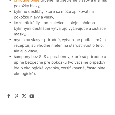
prírodné oleje
určené na ošetrenie vlasov a (najmä)
pokožky hlavy,
bylinné destiláty, ktoré sa môžu aplikovať na
pokožku hlavy a vlasy,
kozmetické íly - po zmiešaní s olejmi a/alebo
bylinnými destilátmi vytvárajú vyživujúce a čistiace
masky,
mydlá na vlasy - prírodné, vytvorené podľa starých
receptúr, sú vhodné nielen na starostlivosť o telo,
ale aj o vlasy,
šampóny bez SLS a parabénov, ktoré sú prírodné a
úplne bezpečné pre pokožku (vo väčšine prípadov
ide o ekologické výrobky, certifikované, často plne
ekologické).