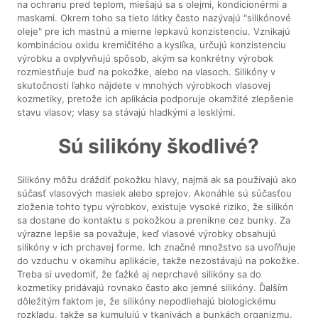
na ochranu pred teplom, miešajú sa s olejmi, kondicionérmi a
maskami. Okrem toho sa tieto látky často nazývajú "silikónové
oleje" pre ich mastnú a mierne lepkavú konzistenciu. Vznikajú
kombináciou oxidu kremičitého a kyslíka, určujú konzistenciu
výrobku a ovplyvňujú spôsob, akým sa konkrétny výrobok
rozmiestňuje buď na pokožke, alebo na vlasoch. Silikóny v
skutočnosti ľahko nájdete v mnohých výrobkoch vlasovej
kozmetiky, pretože ich aplikácia podporuje okamžité zlepšenie
stavu vlasov; vlasy sa stávajú hladkými a lesklými.
Sú silikóny škodlivé?
Silikóny môžu dráždiť pokožku hlavy, najmä ak sa používajú ako
súčasť vlasových masiek alebo sprejov. Akonáhle sú súčasťou
zloženia tohto typu výrobkov, existuje vysoké riziko, že silikón
sa dostane do kontaktu s pokožkou a prenikne cez bunky. Za
výrazne lepšie sa považuje, keď vlasové výrobky obsahujú
silikóny v ich prchavej forme. Ich značné množstvo sa uvoľňuje
do vzduchu v okamihu aplikácie, takže nezostávajú na pokožke.
Treba si uvedomiť, že ťažké aj neprchavé silikóny sa do
kozmetiky pridávajú rovnako často ako jemné silikóny. Ďalším
dôležitým faktom je, že silikóny nepodliehajú biologickému
rozkladu, takže sa kumulujú v tkanivách a bunkách organizmu.