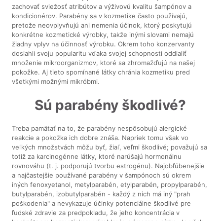
zachovať sviežosť atribútov a výživovú kvalitu šampónov a
kondicionérov. Parabény sa v kozmetike často používajú,
pretože neovplyvňujú ani nemenia účinok, ktorý poskytujú
konkrétne kozmetické výrobky, takže inými slovami nemajú
žiadny vplyv na účinnosť výrobku. Okrem toho konzervanty
dosiahli svoju popularitu vďaka svojej schopnosti oddialiť
množenie mikroorganizmov, ktoré sa zhromažďujú na našej
pokožke. Aj tieto spomínané látky chránia kozmetiku pred
všetkými možnými mikróbmi.
Sú parabény škodlivé?
Treba pamätať na to, že parabény nespôsobujú alergické
reakcie a pokožka ich dobre znáša. Napriek tomu však vo
veľkých množstvách môžu byť, žiaľ, veľmi škodlivé; považujú sa
totiž za karcinogénne látky, ktoré narúšajú hormonálnu
rovnováhu (t. j. podporujú tvorbu estrogénu). Najobľúbenejšie
a najčastejšie používané parabény v šampónoch sú okrem
iných fenoxyetanol, metylparabén, etylparabén, propylparabén,
butylparabén, izobutylparabén - každý z nich má iný "prah
poškodenia" a nevykazuje účinky potenciálne škodlivé pre
ľudské zdravie za predpokladu, že jeho koncentrácia v