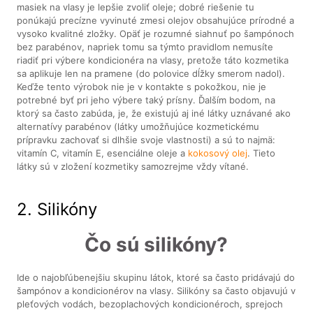
masiek na vlasy je lepšie zvoliť oleje; dobré riešenie tu
ponúkajú precízne vyvinuté zmesi olejov obsahujúce prírodné a
vysoko kvalitné zložky. Opäť je rozumné siahnuť po šampónoch
bez parabénov, napriek tomu sa týmto pravidlom nemusíte
riadiť pri výbere kondicionéra na vlasy, pretože táto kozmetika
sa aplikuje len na pramene (do polovice dĺžky smerom nadol).
Keďže tento výrobok nie je v kontakte s pokožkou, nie je
potrebné byť pri jeho výbere taký prísny. Ďalším bodom, na
ktorý sa často zabúda, je, že existujú aj iné látky uznávané ako
alternatívy parabénov (látky umožňujúce kozmetickému
prípravku zachovať si dlhšie svoje vlastnosti) a sú to najmä:
vitamín C, vitamín E, esenciálne oleje a
kokosový olej
. Tieto
látky sú v zložení kozmetiky samozrejme vždy vítané.
2. Silikóny
Čo sú silikóny?
Ide o najobľúbenejšiu skupinu látok, ktoré sa často pridávajú do
šampónov a kondicionérov na vlasy. Silikóny sa často objavujú v
pleťových vodách, bezoplachových kondicionéroch, sprejoch