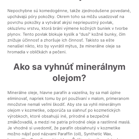
Nepochybne sú komedogénne, takže zjednodušene povedané,
upchávajú póry pokožky. Okrem toho sa môžu usadzovať na
povrchu pokožky a vytvárať akýsi nepriepustný povlak,
okluzívnu vrstvu, ktorá bráni výmene kožných buniek v tvorbe
plynov. Tento povlak blokuje kyslík a "dusí" kožné bunky, čím
znižuje účinnosť a zhoršuje ich činnosť. Takisto sa ešte
nenašiel nikto, kto by vyvrátil mýtus, že minerálne oleje sa
hromadia v obličkách a pečeni.
Ako sa vyhnúť minerálnym
olejom?
Minerálne oleje, hlavne parafín a vazelína, by sa mali úplne
eliminovať, napriek tomu by pri používaní v malom, primeranom
množstve nemali veľmi škodiť. Aby ste sa vyhli minerálnym
olejom v kozmetike, odporúča sa siahnuť po kozmetických
výrobkoch, ktoré obsahujú iné, prírodné a bezpečné
zmäkčovadlá, a medzi ne patria prírodné oleje a rastlinné maslá.
Je vhodné si uvedomiť, že parafín obsiahnutý v kozmetike
možno nájsť pod názvami Paraffin (oil), Synthetic Wax,