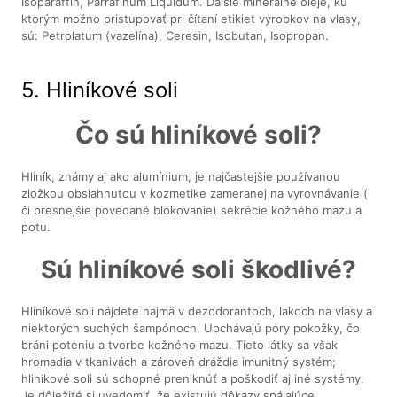
Isoparaffin, Parrafinum Liquidum. Ďalšie minerálne oleje, ku
ktorým možno pristupovať pri čítaní etikiet výrobkov na vlasy,
sú: Petrolatum (vazelína), Ceresin, Isobutan, Isopropan.
5. Hliníkové soli
Čo sú hliníkové soli?
Hliník, známy aj ako alumínium, je najčastejšie používanou
zložkou obsiahnutou v kozmetike zameranej na vyrovnávanie (
či presnejšie povedané blokovanie) sekrécie kožného mazu a
potu.
Sú hliníkové soli škodlivé?
Hliníkové soli nájdete najmä v dezodorantoch, lakoch na vlasy a
niektorých suchých šampónoch. Upchávajú póry pokožky, čo
bráni poteniu a tvorbe kožného mazu. Tieto látky sa však
hromadia v tkanivách a zároveň dráždia imunitný systém;
hliníkové soli sú schopné preniknúť a poškodiť aj iné systémy.
Je dôležité si uvedomiť, že existujú dôkazy spájajúce