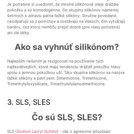
Je potrebné si uvedomiť, že mnohé silikónové oleje dráždia
pokožku a sú komedogénne. Do skupiny silikónov najmenej
šetrných k zdraviu patria ťažké silikóny. Stručne povedané,
neodparujú sa z povrchov a zostávajú na vlasoch, čím vytvárajú
bariéru, cez ktorú nemôžu prejsť dobré (pre vlasy potrebné)
ani zlé látky.
Ako sa vyhnúť silikónom?
Najlepším riešením je rezignovať na používanie tých
najškodlivejších, ktoré majú tendenciu dráždiť pokožku hlavy
spolu s jemnou pokožkou uší. Táto skupina silikónov sa nazýva
ťažké silikóny a patrí sem: Simethicone, Trimethicone,
Trimethylsiloxysilicate, Trimethylsilylamodimethicone.
3. SLS, SLES
Čo sú SLS, SLES?
SLS (
Sodium Lauryl Sulfate
) - ide o agresívne pôsobiaci